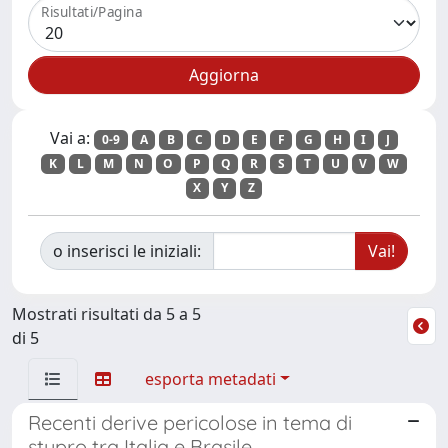
Risultati/Pagina
Vai a:
0-9
A
B
C
D
E
F
G
H
I
J
K
L
M
N
O
P
Q
R
S
T
U
V
W
X
Y
Z
o inserisci le iniziali:
Mostrati risultati da 5 a 5
di 5
esporta metadati
Recenti derive pericolose in tema di
stupro tra Italia e Brasile