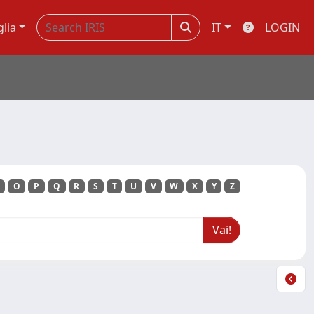
glia
IT
LOGIN
O
P
Q
R
S
T
U
V
W
X
Y
Z