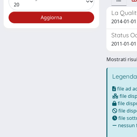
La Qualit
2014-01-01
Status Oc
2011-01-01
Mostrati risul
Legenda
file ad 
file dis
file disp
file disp
file sot
nessun f