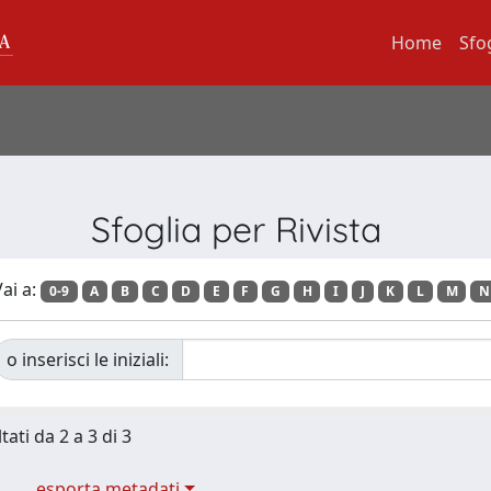
Home
Sfo
Sfoglia per Rivista
ai a:
0-9
A
B
C
D
E
F
G
H
I
J
K
L
M
N
o inserisci le iniziali:
tati da 2 a 3 di 3
esporta metadati