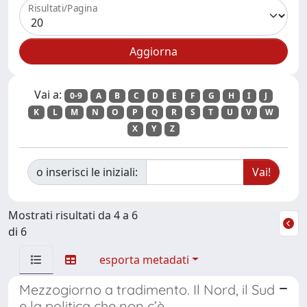
Risultati/Pagina
Vai a:
0-9
A
B
C
D
E
F
G
H
I
J
K
L
M
N
O
P
Q
R
S
T
U
V
W
X
Y
Z
o inserisci le iniziali:
Mostrati risultati da 4 a 6
di 6
esporta metadati
Mezzogiorno a tradimento. Il Nord, il Sud
e la politica che non c’è