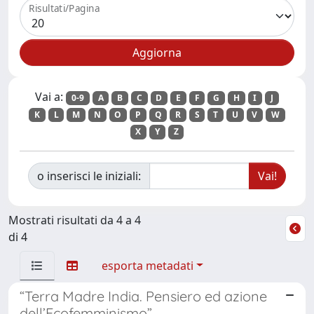
Risultati/Pagina
Vai a:
0-9
A
B
C
D
E
F
G
H
I
J
K
L
M
N
O
P
Q
R
S
T
U
V
W
X
Y
Z
o inserisci le iniziali:
Mostrati risultati da 4 a 4
di 4
esporta metadati
“Terra Madre India. Pensiero ed azione
dell’Ecofemminismo”