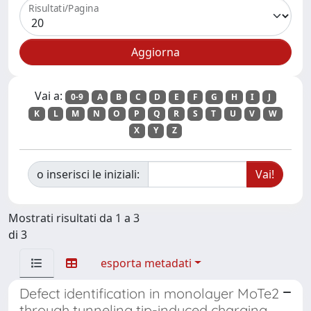
Risultati/Pagina
Vai a:
0-9
A
B
C
D
E
F
G
H
I
J
K
L
M
N
O
P
Q
R
S
T
U
V
W
X
Y
Z
o inserisci le iniziali:
Mostrati risultati da 1 a 3
di 3
esporta metadati
Defect identification in monolayer MoTe2
through tunneling tip-induced charging