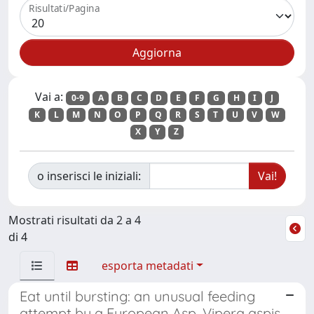
Risultati/Pagina
Vai a:
0-9
A
B
C
D
E
F
G
H
I
J
K
L
M
N
O
P
Q
R
S
T
U
V
W
X
Y
Z
o inserisci le iniziali:
Mostrati risultati da 2 a 4
di 4
esporta metadati
Eat until bursting: an unusual feeding
attempt by a European Asp, Vipera aspis