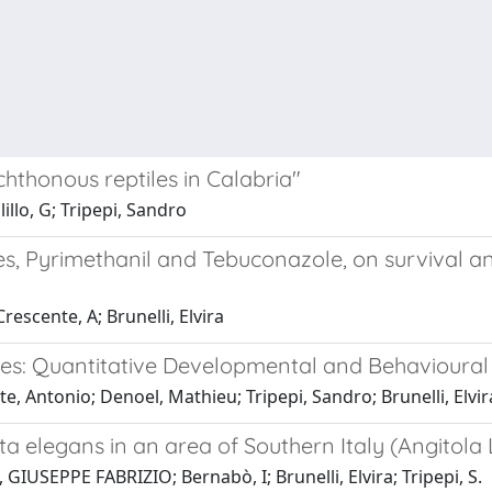
chthonous reptiles in Calabria"
illo, G; Tripepi, Sandro
, Pyrimethanil and Tebuconazole, on survival and l
Crescente, A; Brunelli, Elvira
es: Quantitative Developmental and Behavioural 
e, Antonio; Denoel, Mathieu; Tripepi, Sandro; Brunelli, Elvir
a elegans in an area of Southern Italy (Angitola 
 GIUSEPPE FABRIZIO; Bernabò, I; Brunelli, Elvira; Tripepi, S.