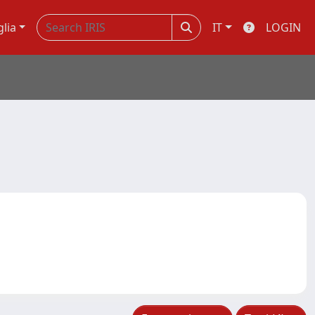
glia
IT
LOGIN