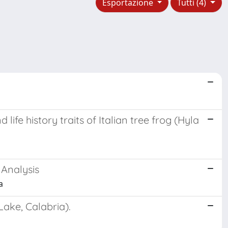
Esportazione
Tutti (4)
ife history traits of Italian tree frog (Hyla
Analysis
a
Lake, Calabria).