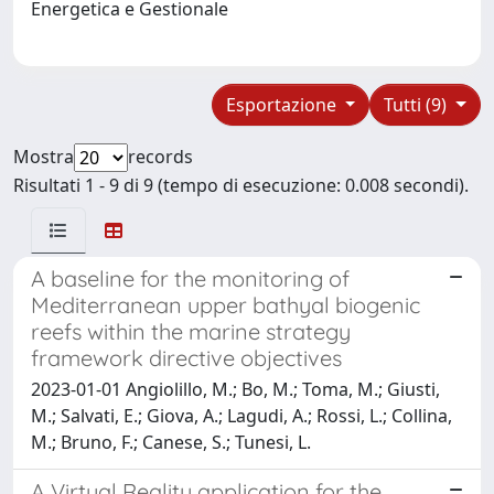
Energetica e Gestionale
Esportazione
Tutti (9)
Mostra
records
Risultati 1 - 9 di 9 (tempo di esecuzione: 0.008 secondi).
A baseline for the monitoring of
Mediterranean upper bathyal biogenic
reefs within the marine strategy
framework directive objectives
2023-01-01 Angiolillo, M.; Bo, M.; Toma, M.; Giusti,
M.; Salvati, E.; Giova, A.; Lagudi, A.; Rossi, L.; Collina,
M.; Bruno, F.; Canese, S.; Tunesi, L.
A Virtual Reality application for the