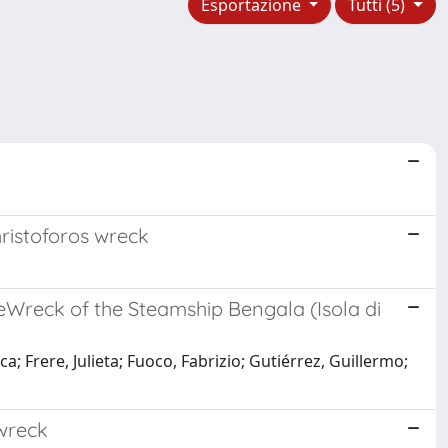
Esportazione
Tutti (5)
hristoforos wreck
eWreck of the Steamship Bengala (Isola di
; Frere, Julieta; Fuoco, Fabrizio; Gutiérrez, Guillermo;
pwreck