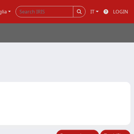
glia
IT
LOGIN