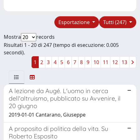
Esportazione
Tutti (247)
Mostra
records
Risultati 1 - 20 di 247 (tempo di esecuzione: 0.005
secondi).
1
2
3
4
5
6
7
8
9
10
11
12
13
A lezione da Augé. L'uomo in cerca
dell'altruismo, pubblicato su Avvenire, il
20 giugno
2019-01-01 Cantarano, Giuseppe
A proposito di politica della vita. Su
Roberto Esposito