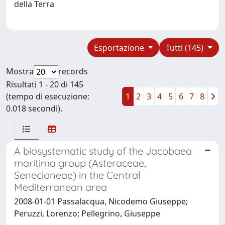
della Terra
Esportazione
Tutti (145)
Mostra
records
Risultati 1 - 20 di 145
(tempo di esecuzione:
1
2
3
4
5
6
7
8
0.018 secondi).
A biosystematic study of the Jacobaea
maritima group (Asteraceae,
Senecioneae) in the Central
Mediterranean area
2008-01-01 Passalacqua, Nicodemo Giuseppe;
Peruzzi, Lorenzo; Pellegrino, Giuseppe