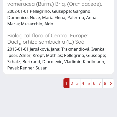
vomeracea (Burm.) Briq. (Orchidaceae).
2002-01-01 Pellegrino, Giuseppe; Gargano,
Domenico; Noce, Maria Elena; Palermo, Anna
Maria; Musacchio, Aldo
Biological flora of Central Europe:
Dactylorhiza sambucina (L.) Soó
2015-01-01 Jersáková, Jana; Traxmandlová, Ivanka;
Ipser, Zdner; Kropf, Mathias; Pellegrino, Giuseppe;
Schatz, Bertrand; Djordjevic, Vladimir; Kindlmann,
Pavel; Renner, Susan
1
2
3
4
5
6
7
8