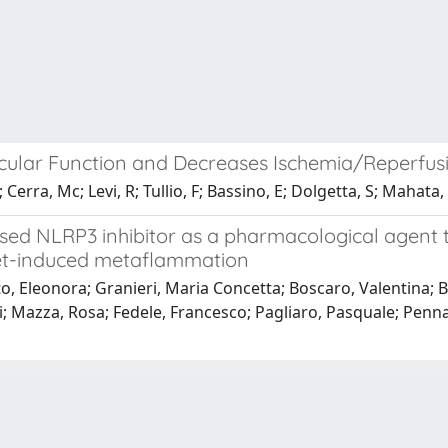
icular Function and Decreases Ischemia/Reperfusi
Cerra, Mc; Levi, R; Tullio, F; Bassino, E; Dolgetta, S; Mahata,
ased NLRP3 inhibitor as a pharmacological agent 
iet-induced metaflammation
, Eleonora; Granieri, Maria Concetta; Boscaro, Valentina; Bl
 Mazza, Rosa; Fedele, Francesco; Pagliaro, Pasquale; Penna,