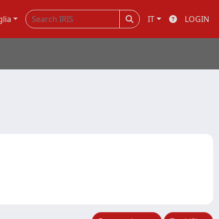
glia
IT
LOGIN