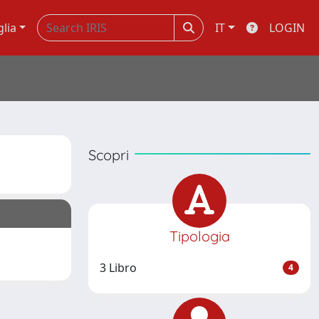
glia
IT
LOGIN
Scopri
Tipologia
3 Libro
4