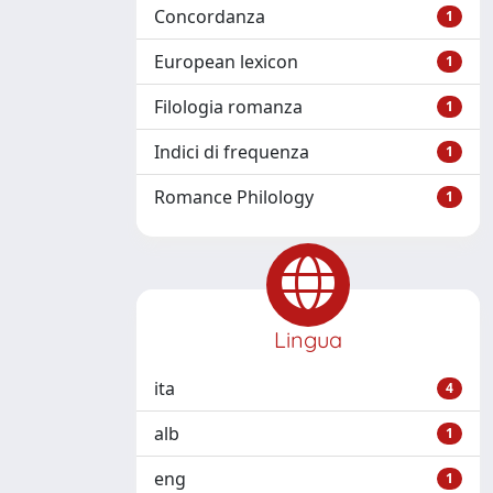
Concordanza
1
European lexicon
1
Filologia romanza
1
Indici di frequenza
1
Romance Philology
1
Lingua
ita
4
alb
1
eng
1