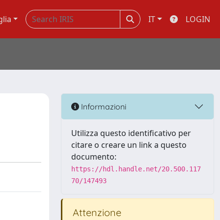
glia
IT
LOGIN
Informazioni
Utilizza questo identificativo per
citare o creare un link a questo
documento:
https://hdl.handle.net/20.500.117
70/147493
Attenzione