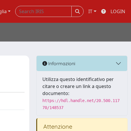
glia
IT
LOGIN
Informazioni
Utilizza questo identificativo per
citare o creare un link a questo
documento:
https://hdl.handle.net/20.500.117
70/148537
Attenzione