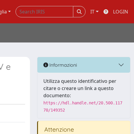
glia
IT
LOGIN
V e
Informazioni
Utilizza questo identificativo per
citare o creare un link a questo
documento:
https://hdl.handle.net/20.500.117
70/149352
Attenzione