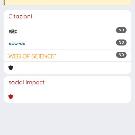
Citazioni
ND
ND
ND
social impact