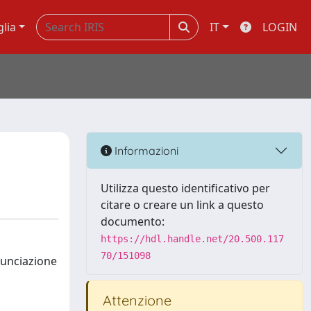
glia
IT
LOGIN
Informazioni
Utilizza questo identificativo per
citare o creare un link a questo
documento:
https://hdl.handle.net/20.500.117
70/151098
nunciazione
Attenzione