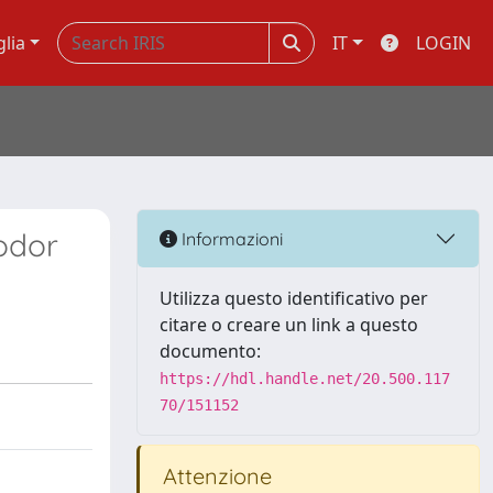
glia
IT
LOGIN
eodor
Informazioni
Utilizza questo identificativo per
citare o creare un link a questo
documento:
https://hdl.handle.net/20.500.117
70/151152
Attenzione