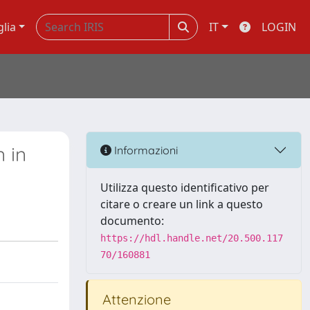
glia
IT
LOGIN
 in
Informazioni
Utilizza questo identificativo per
citare o creare un link a questo
documento:
https://hdl.handle.net/20.500.117
70/160881
Attenzione