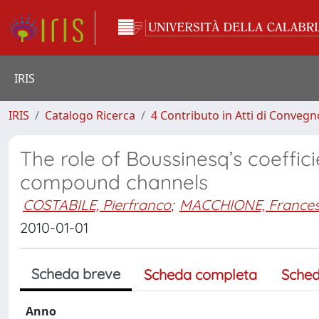
IRIS
IRIS
Catalogo Ricerca
4 Contributo in Atti di Conveg
The role of Boussinesq’s coeffic
compound channels
COSTABILE, Pierfranco
;
MACCHIONE, France
2010-01-01
Scheda breve
Scheda completa
Sched
Anno