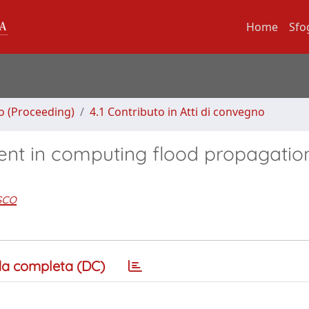
Home
Sfo
no (Proceeding)
4.1 Contributo in Atti di convegno
ient in computing flood propagation
sco
a completa (DC)