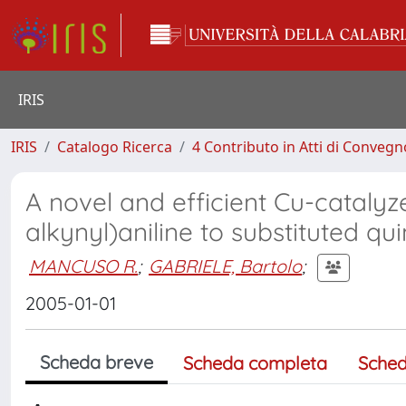
IRIS
IRIS
Catalogo Ricerca
4 Contributo in Atti di Conveg
A novel and efficient Cu-catalyz
alkynyl)aniline to substituted qui
MANCUSO R.
;
GABRIELE, Bartolo
;
2005-01-01
Scheda breve
Scheda completa
Sched