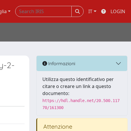
glia
IT
LOGIN
y-2-
Informazioni
Utilizza questo identificativo per
citare o creare un link a questo
documento:
https://hdl.handle.net/20.500.117
70/161300
Attenzione