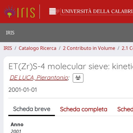
IRIS
IRIS
Catalogo Ricerca
2 Contributo in Volume
2.1 C
ET(Zr)S-4 molecular sieve: kinet
DE LUCA, Pierantonio
;
2001-01-01
Scheda breve
Scheda completa
Sched
Anno
2001