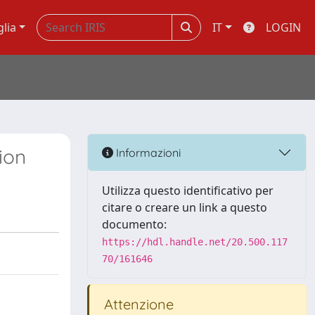
glia
IT
LOGIN
ion
Informazioni
Utilizza questo identificativo per
citare o creare un link a questo
documento:
https://hdl.handle.net/20.500.117
70/161646
Attenzione