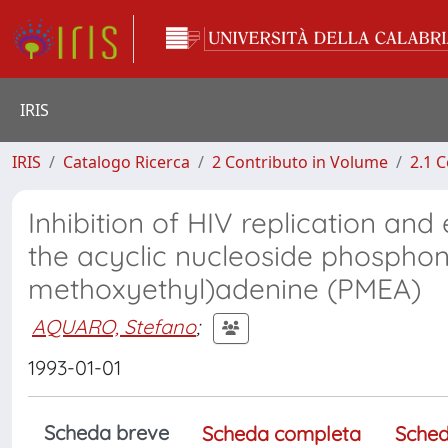
IRIS
IRIS
Catalogo Ricerca
2 Contributo in Volume
2.1 C
Inhibition of HIV replication a
the acyclic nucleoside phospho
methoxyethyl)adenine (PMEA)
AQUARO, Stefano
;
1993-01-01
Scheda breve
Scheda completa
Sched