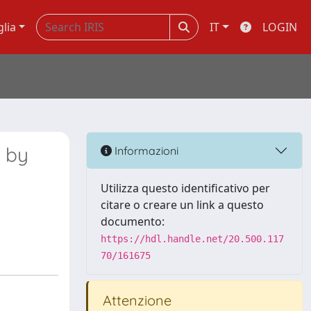
glia
IT
LOGIN
s by
Informazioni
Utilizza questo identificativo per
citare o creare un link a questo
documento:
https://hdl.handle.net/20.500.117
70/161675
Attenzione