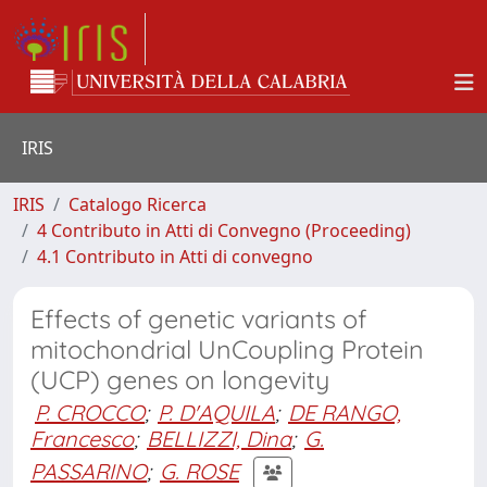
IRIS
IRIS
Catalogo Ricerca
4 Contributo in Atti di Convegno (Proceeding)
4.1 Contributo in Atti di convegno
Effects of genetic variants of
mitochondrial UnCoupling Protein
(UCP) genes on longevity
P. CROCCO
;
P. D'AQUILA
;
DE RANGO,
Francesco
;
BELLIZZI, Dina
;
G.
PASSARINO
;
G. ROSE