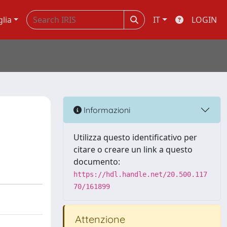
glia
IT
LOGIN
Informazioni
Utilizza questo identificativo per
citare o creare un link a questo
documento:
https://hdl.handle.net/20.500.117
70/161899
Attenzione