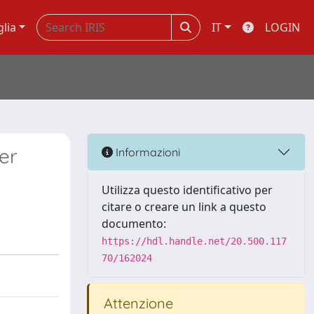
glia
IT
LOGIN
er
Informazioni
Utilizza questo identificativo per
citare o creare un link a questo
documento:
https://hdl.handle.net/20.500.117
70/162024
Attenzione