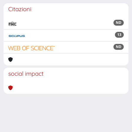
Citazioni
ND
13
ND
social impact
Powered by
IRIS
-
about IRIS
-