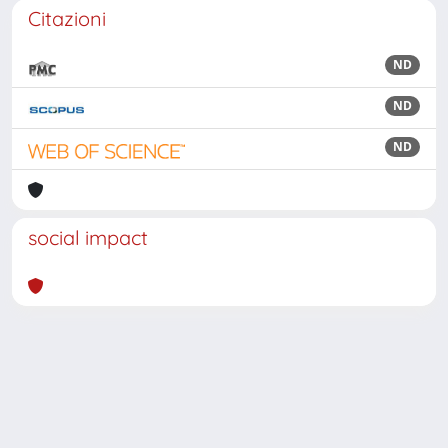
Citazioni
ND
ND
ND
social impact
Powered by
IRIS
-
about IRIS
-