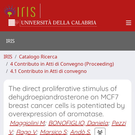
IRIS
IRIS
Catalogo Ricerca
4 Contributo in Atti di Convegno (Proceeding)
4.1 Contributo in Atti di convegno
The direct proliferative stimulus of
dehydroepiandrosterone on MCF7
breast cancer cells is potentiated by
overexpression of aromatase.
Maggiolini M
;
BONOFIGLIO, Daniela
;
Pezzi
V
;
Rago V
;
Marsico S
;
Andò S.