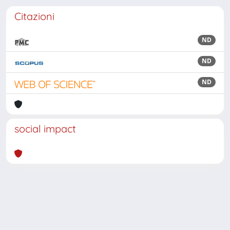
Citazioni
ND
ND
ND
social impact
Powered by
IRIS
-
about IRIS
-