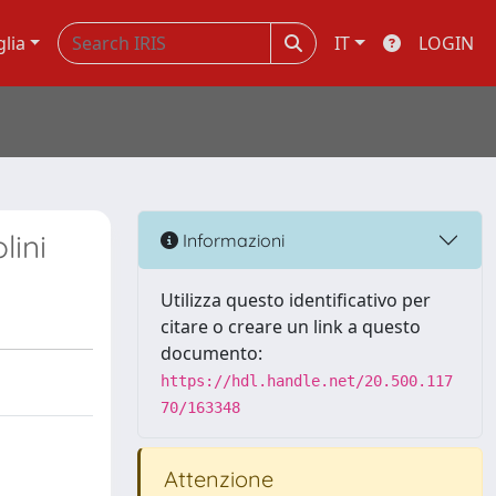
glia
IT
LOGIN
lini
Informazioni
Utilizza questo identificativo per
citare o creare un link a questo
documento:
https://hdl.handle.net/20.500.117
70/163348
Attenzione