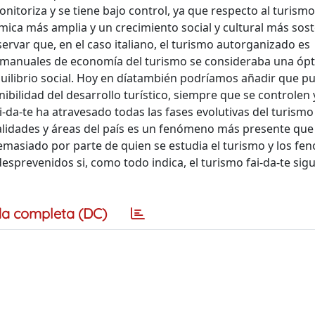
nitoriza y se tiene bajo control, ya que respecto al turismo 
mica más amplia y un crecimiento social y cultural más sost
rvar que, en el caso italiano, el turismo autorganizado es
s" manuales de economía del turismo se consideraba una óp
equilibrio social. Hoy en díatambién podríamos añadir que p
nibilidad del desarrollo turístico, siempre que se controlen 
i-da-te ha atravesado todas las fases evolutivas del turismo
calidades y áreas del país es un fenómeno más presente que 
asiado por parte de quien se estudia el turismo y los f
desprevenidos si, como todo indica, el turismo fai-da-te sig
a completa (DC)