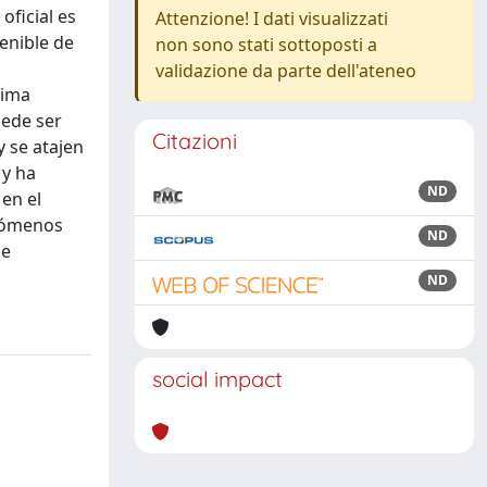
oficial es
Attenzione! I dati visualizzati
enible de
non sono stati sottoposti a
validazione da parte dell'ateneo
tima
uede ser
Citazioni
y se atajen
 y ha
ND
en el
enómenos
ND
ue
ND
social impact