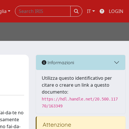
glia
IT
LOGIN
Informazioni
Utilizza questo identificativo per
citare o creare un link a questo
documento:
https://hdl.handle.net/20.500.117
70/163349
ai-da-te no
ecisamente
Attenzione
mo fai-da-