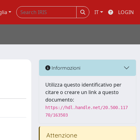
glia
IT
LOGIN
Informazioni
Utilizza questo identificativo per
citare o creare un link a questo
documento:
https://hdl.handle.net/20.500.117
70/163503
Attenzione