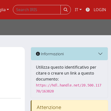
glia
IT
LOGIN
Informazioni
Utilizza questo identificativo per
citare o creare un link a questo
documento:
https://hdl.handle.net/20.500.117
70/163820
Attenzione