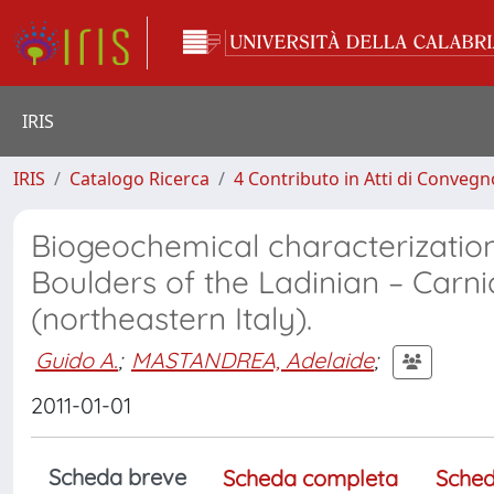
IRIS
IRIS
Catalogo Ricerca
4 Contributo in Atti di Conveg
Biogeochemical characterization 
Boulders of the Ladinian – Carni
(northeastern Italy).
Guido A.
;
MASTANDREA, Adelaide
;
2011-01-01
Scheda breve
Scheda completa
Sched