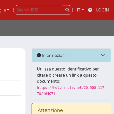
glia
IT
LOGIN
Informazioni
Utilizza questo identificativo per
citare o creare un link a questo
documento:
https://hdl.handle.net/20.500.117
70/164071
Attenzione