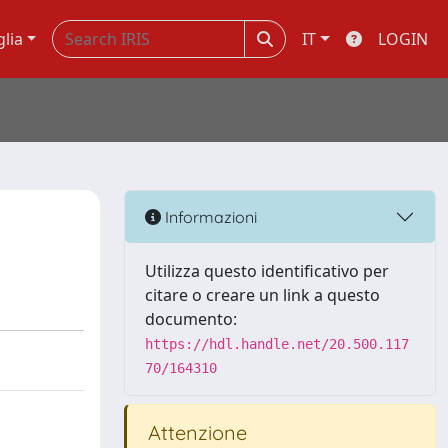
glia
IT
LOGIN
Informazioni
Utilizza questo identificativo per
citare o creare un link a questo
documento:
https://hdl.handle.net/20.500.117
70/164310
Attenzione