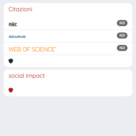
Citazioni
ND
ND
ND
social impact
Powered by
IRIS
-
about IRIS
-