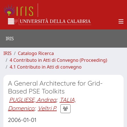
IRIS
IRIS
Catalogo Ricerca
4 Contributo in Atti di Convegno (Proceeding)
4.1 Contributo in Atti di convegno
A General Architecture for Grid-
Based PSE Toolkits
PUGLIESE, Andrea
;
TALIA,
Domenico
;
Veltri P.
2006-01-01