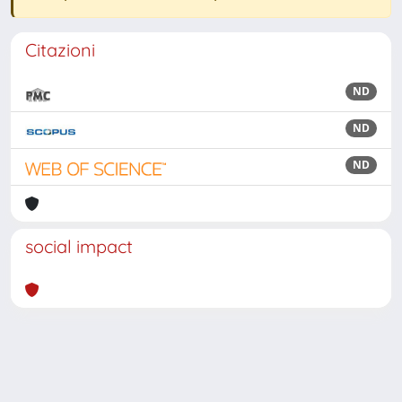
Citazioni
ND
ND
ND
social impact