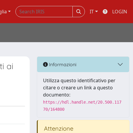
glia
IT
LOGIN
i ai
Informazioni
Utilizza questo identificativo per
citare o creare un link a questo
documento:
https://hdl.handle.net/20.500.117
70/164800
Attenzione