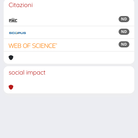
Citazioni
ND
ND
ND
social impact
Powered by
IRIS
-
about IRIS
-