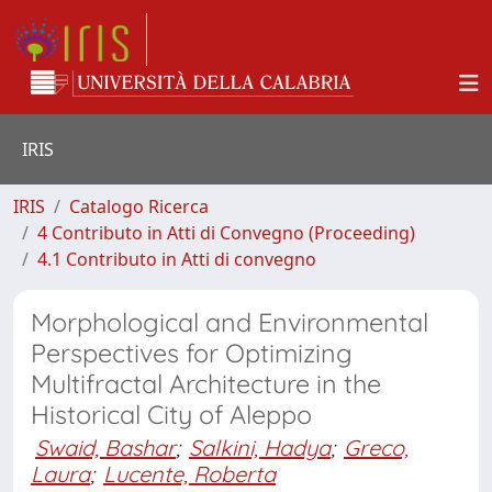
IRIS
IRIS
Catalogo Ricerca
4 Contributo in Atti di Convegno (Proceeding)
4.1 Contributo in Atti di convegno
Morphological and Environmental
Perspectives for Optimizing
Multifractal Architecture in the
Historical City of Aleppo
Swaid, Bashar
;
Salkini, Hadya
;
Greco,
Laura
;
Lucente, Roberta