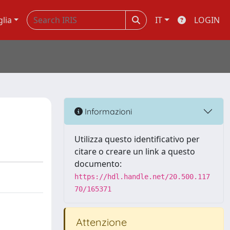
glia
IT
LOGIN
Informazioni
Utilizza questo identificativo per
citare o creare un link a questo
documento:
https://hdl.handle.net/20.500.117
70/165371
Attenzione