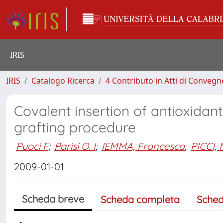
IRIS
IRIS
Catalogo Ricerca
4 Contributo in Atti di Conveg
Covalent insertion of antioxidan
grafting procedure
Puoci F
;
Parisi O. I
;
IEMMA, Francesca
;
PICCI, 
2009-01-01
Scheda breve
Scheda completa
Sched