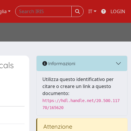
glia
IT
LOGIN
cals
Informazioni
Utilizza questo identificativo per
citare o creare un link a questo
documento:
https://hdl.handle.net/20.500.117
70/165620
Attenzione