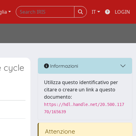
glia
IT
LOGIN
e cycle
Informazioni
Utilizza questo identificativo per
citare o creare un link a questo
documento:
https://hdl.handle.net/20.500.117
70/165639
Attenzione