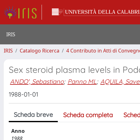
IRIS
IRIS
Catalogo Ricerca
4 Contributo in Atti di Conveg
Sex steroid plasma levels in Pod
ANDO', Sebastiano
;
Panno ML
;
AQUILA, Save
1988-01-01
Scheda breve
Scheda completa
Sched
Anno
1988