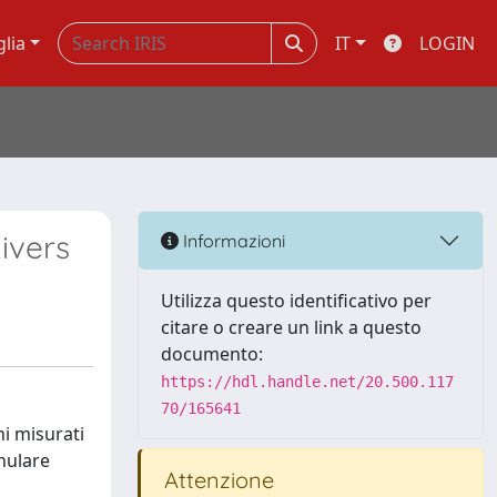
glia
IT
LOGIN
ivers
Informazioni
Utilizza questo identificativo per
citare o creare un link a questo
documento:
https://hdl.handle.net/20.500.117
70/165641
i misurati
anulare
Attenzione