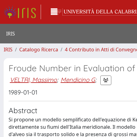
IRIS
IRIS
Catalogo Ricerca
4 Contributo in Atti di Conveg
Froude Number in Evaluation of R
VELTRI, Massimo
;
Mendicino G
;
1989-01-01
Abstract
Si propone un modello semplificato dell'equazione di Ke
direttamente su fiumi dell'Italia meridionale. Il modell
d'alveo sia il trasporto solido e la presenza di grossi ma