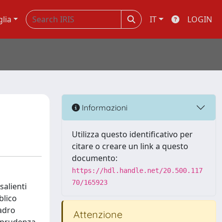
glia
IT
LOGIN
Informazioni
Utilizza questo identificativo per
citare o creare un link a questo
documento:
https://hdl.handle.net/20.500.117
70/165923
salienti
blico
uadro
Attenzione