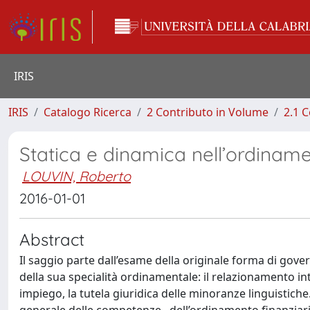
IRIS
IRIS
Catalogo Ricerca
2 Contributo in Volume
2.1 C
Statica e dinamica nell’ordinam
LOUVIN, Roberto
2016-01-01
Abstract
Il saggio parte dall’esame della originale forma di gover
della sua specialità ordinamentale: il relazionamento int
impiego, la tutela giuridica delle minoranze linguistiche.