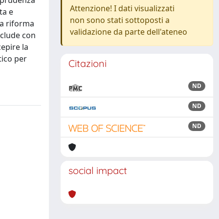
isprudenza
Attenzione! I dati visualizzati
ta e
non sono stati sottoposti a
la riforma
validazione da parte dell'ateneo
onclude con
cepire la
tico per
Citazioni
ND
ND
ND
social impact