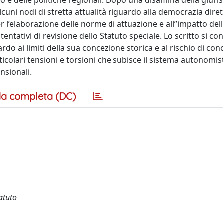
o e delle politiche regionali. Dopo una disamina della giur
cuni nodi di stretta attualità riguardo alla democrazia diret
er l’elaborazione delle norme di attuazione e all’’impatto del
tentativi di revisione dello Statuto speciale. Lo scritto si c
do ai limiti della sua concezione storica e al rischio di con
ticolari tensioni e torsioni che subisce il sistema autonomis
nsionali.
a completa (DC)
atuto