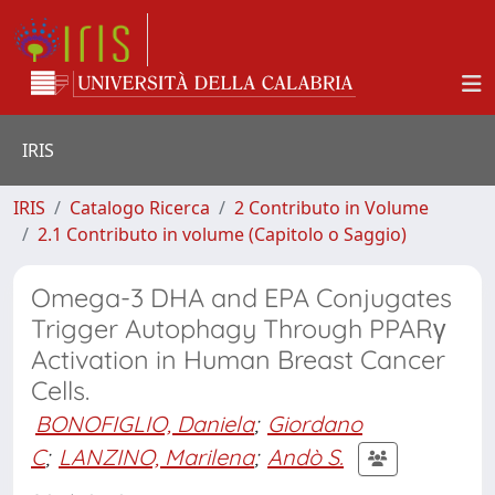
IRIS
IRIS
Catalogo Ricerca
2 Contributo in Volume
2.1 Contributo in volume (Capitolo o Saggio)
Omega-3 DHA and EPA Conjugates
Trigger Autophagy Through PPARγ
Activation in Human Breast Cancer
Cells.
BONOFIGLIO, Daniela
;
Giordano
C
;
LANZINO, Marilena
;
Andò S.