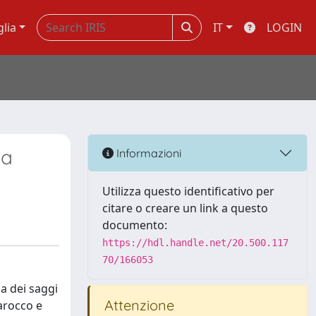
glia
IT
LOGIN
ua
Informazioni
Utilizza questo identificativo per
citare o creare un link a questo
documento:
https://hdl.handle.net/20.500.117
70/166053
na dei saggi
Attenzione
Barocco e