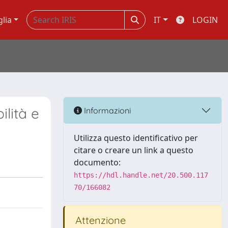
glia
IT
LOGIN
ilità e
Informazioni
Utilizza questo identificativo per
citare o creare un link a questo
documento:
https://hdl.handle.net/20.500.117
70/166082
Attenzione