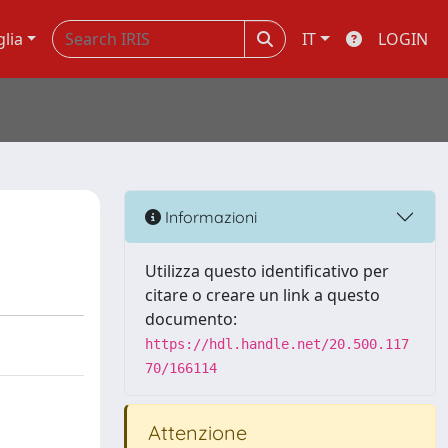
glia
IT
LOGIN
Informazioni
Utilizza questo identificativo per
citare o creare un link a questo
documento:
https://hdl.handle.net/20.500.117
70/166114
Attenzione